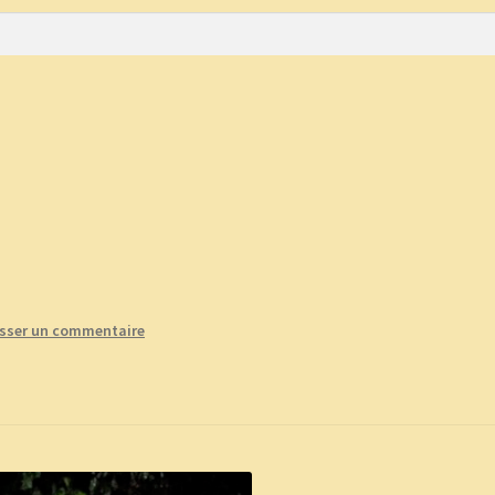
e
CGV
Commande
Contact
Copinage
plantes !
Méditations Labyrinthiques guidées
Mon Compte
isser un commentaire