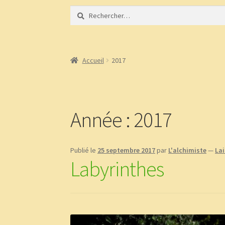
Rechercher :
Accueil
À propos
Bibliothèque
BLOG
Boutiqu
Demandez le message que vous réservent les 
Accueil
2017
page test diaporama
Panier
Témoignages
Année :
2017
Publié le
25 septembre 2017
par
L'alchimiste
—
La
Labyrinthes