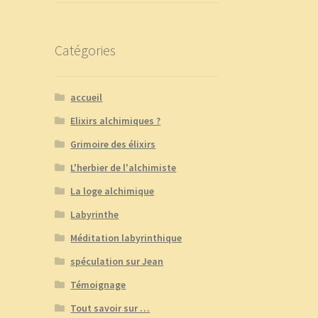
Catégories
accueil
Elixirs alchimiques ?
Grimoire des élixirs
L'herbier de l'alchimiste
La loge alchimique
Labyrinthe
Méditation labyrinthique
spéculation sur Jean
Témoignage
Tout savoir sur …