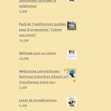
labyrinthes facilitent la
méditation
5,00
€
Pack de 7 méditations guidées
pour le programme "Calmer
son esprit"
30,00
€
Méthode pour se calmer
10,00
€
Méditation Labyrinthique :
Maîtrisez Votre État d’Esprit et
Transformez Votre Vie !
5,00
€
Livret de 10 méditations
5,00
€