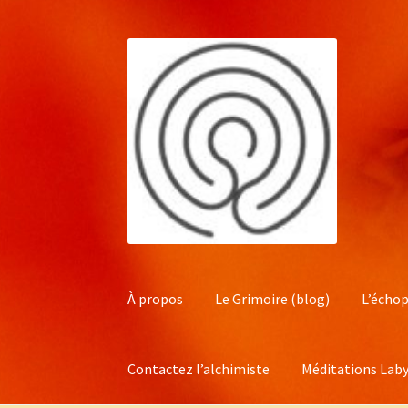
Aller
Aller
à
au
la
contenu
navigation
À propos
Le Grimoire (blog)
L’échop
Contactez l’alchimiste
Méditations Laby