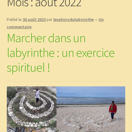
Mois :
août 2022
Boutique
Publié le
30 août 2022
par
leselixirsdulabyrinthe
—
Un
CGV
commentaire
Marcher dans un
Commande
labyrinthe : un exercice
Contact
spirituel !
Copinage
Demandez le message que vous réservent les plantes !
Méditations Labyrinthiques guidées
Mon Compte
page test diaporama