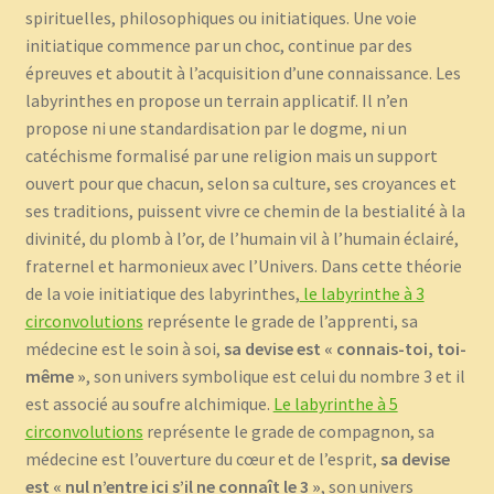
spirituelles, philosophiques ou initiatiques. Une voie
initiatique commence par un choc, continue par des
épreuves et aboutit à l’acquisition d’une connaissance. Les
labyrinthes en propose un terrain applicatif. Il n’en
propose ni une standardisation par le dogme, ni un
catéchisme formalisé par une religion mais un support
ouvert pour que chacun, selon sa culture, ses croyances et
ses traditions, puissent vivre ce chemin de la bestialité à la
divinité, du plomb à l’or, de l’humain vil à l’humain éclairé,
fraternel et harmonieux avec l’Univers. Dans cette théorie
de la voie initiatique des labyrinthes,
le labyrinthe à 3
circonvolutions
représente le grade de l’apprenti, sa
médecine est le soin à soi,
sa devise est « connais-toi, toi-
même »
, son univers symbolique est celui du nombre 3 et il
est associé au soufre alchimique.
Le labyrinthe à 5
circonvolutions
représente le grade de compagnon, sa
médecine est l’ouverture du cœur et de l’esprit,
sa devise
est « nul n’entre ici s’il ne connaît le 3 »
, son univers