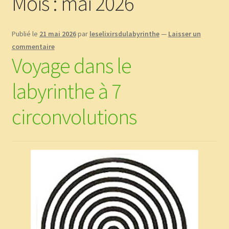
Mois :
mai 2026
Boutique
Publié le
21 mai 2026
par
leselixirsdulabyrinthe
—
Laisser un
CGV
commentaire
Voyage dans le
Commande
labyrinthe à 7
Contact
circonvolutions
Copinage
Demandez le message que vous réservent les plantes !
Méditations Labyrinthiques guidées
Mon Compte
page test diaporama