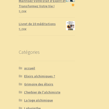
Maîtrisez Votre État d’Esprit et
Transformez Votre Vie !
5,00
€
Livret de 10 méditations
5,00
€
Catégories
accueil
Elixirs alchimiques ?
Grimoire des élixirs
L'herbier de l'alchimiste
La loge alchimique
Labyrinthe