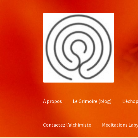
Aller
Aller
à
au
la
contenu
navigation
À propos
Le Grimoire (blog)
L’échop
Contactez l’alchimiste
Méditations Laby