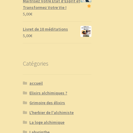
Maîtrisez Votre État d’Esprit et
Transformez Votre Vie !
5,00
€
Livret de 10 méditations
5,00
€
Catégories
accueil
Elixirs alchimiques ?
Grimoire des élixirs
L'herbier de l'alchimiste
La loge alchimique
Labyrinthe