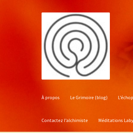
Aller
Aller
à
au
la
contenu
navigation
À propos
Le Grimoire (blog)
L’échop
Contactez l’alchimiste
Méditations Laby