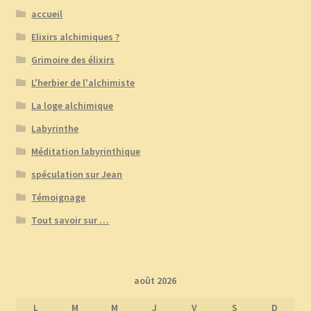
accueil
Elixirs alchimiques ?
Grimoire des élixirs
L'herbier de l'alchimiste
La loge alchimique
Labyrinthe
Méditation labyrinthique
spéculation sur Jean
Témoignage
Tout savoir sur …
août 2026
L
M
M
J
V
S
D