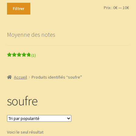
Boutique
Prix
Prix
Prix :
0€
—
10€
Filtrer
min
ma
CGV
Moyenne des notes
Commande
Contact
(1)
Note
5
sur 5
Copinage
Accueil
Produits identifiés “soufre”
Demandez le message que vous réservent les plantes !
soufre
Méditations Labyrinthiques guidées
Mon Compte
Voici le seul résultat
page test diaporama