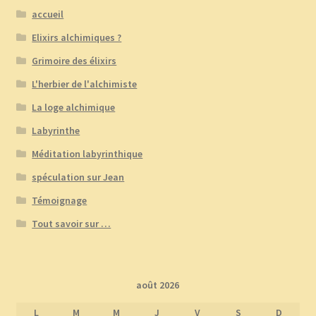
accueil
Elixirs alchimiques ?
Grimoire des élixirs
L'herbier de l'alchimiste
La loge alchimique
Labyrinthe
Méditation labyrinthique
spéculation sur Jean
Témoignage
Tout savoir sur …
août 2026
L
M
M
J
V
S
D