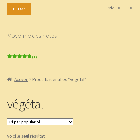
Boutique
Prix
Prix
Prix :
0€
—
10€
Filtrer
min
ma
CGV
Moyenne des notes
Commande
Contact
(1)
Note
5
sur 5
Copinage
Accueil
Produits identifiés “végétal”
Demandez le message que vous réservent les plantes !
végétal
Méditations Labyrinthiques guidées
Mon Compte
Voici le seul résultat
page test diaporama