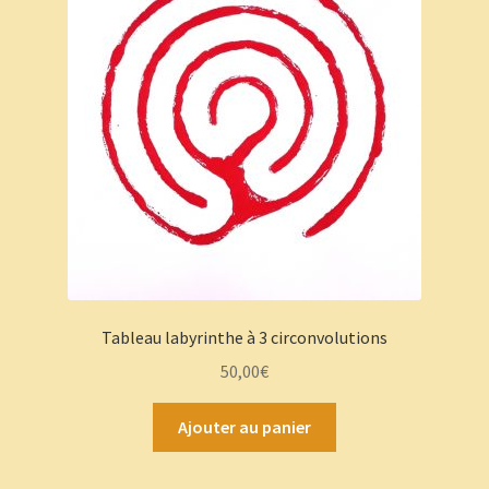
choisies
sur
la
page
du
produit
Tableau labyrinthe à 3 circonvolutions
50,00
€
Ajouter au panier