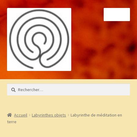
Aller
Aller
Menu
à
au
la
contenu
navigation
Accueil
Rechercher :
À propos
Bibliothèque
Accueil
Labyrinthes objets
Labyrinthe de méditation en
terre
BLOG