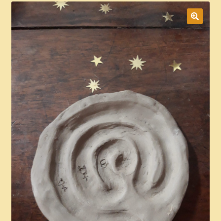
Boutique
CGV
Commande
Contact
Copinage
Demandez le message que vous réservent les plantes !
Méditations Labyrinthiques guidées
Mon Compte
page test diaporama