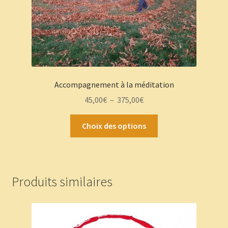
Accompagnement à la méditation
Plage
45,00
€
–
375,00
€
de
Ce
prix :
Choix des options
produit
45,00€
a
à
plusieurs
375,00€
variations.
Produits similaires
Les
options
peuvent
être