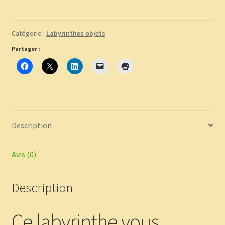
de
méditation
Catégorie :
Labyrinthes objets
en
terre
Partager :
Description
Avis (0)
Description
Ce labyrinthe vous