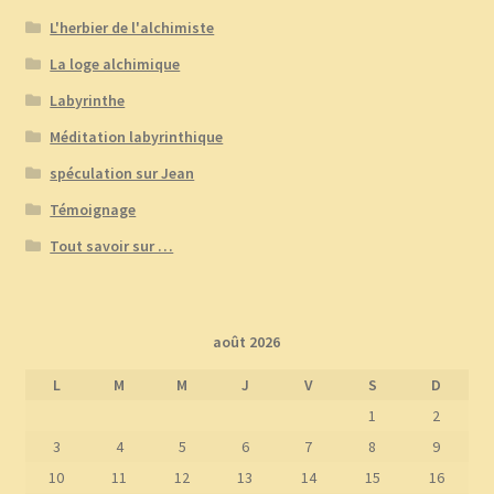
L'herbier de l'alchimiste
La loge alchimique
Labyrinthe
Méditation labyrinthique
spéculation sur Jean
Témoignage
Tout savoir sur …
août 2026
L
M
M
J
V
S
D
1
2
3
4
5
6
7
8
9
10
11
12
13
14
15
16