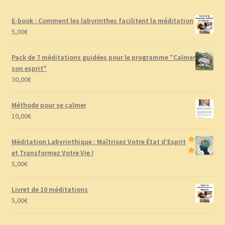
E-book : Comment les labyrinthes facilitent la méditation
5,00
€
Pack de 7 méditations guidées pour le programme "Calmer
son esprit"
30,00
€
Méthode pour se calmer
10,00
€
Méditation Labyrinthique : Maîtrisez Votre État d’Esprit
et Transformez Votre Vie !
5,00
€
Livret de 10 méditations
5,00
€