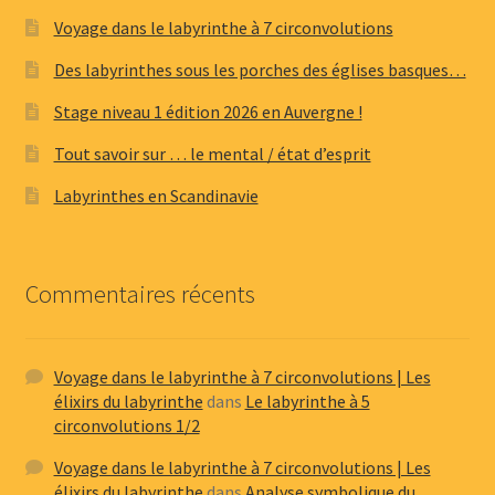
Voyage dans le labyrinthe à 7 circonvolutions
Des labyrinthes sous les porches des églises basques…
Stage niveau 1 édition 2026 en Auvergne !
Tout savoir sur … le mental / état d’esprit
Labyrinthes en Scandinavie
Commentaires récents
Voyage dans le labyrinthe à 7 circonvolutions | Les
élixirs du labyrinthe
dans
Le labyrinthe à 5
circonvolutions 1/2
Voyage dans le labyrinthe à 7 circonvolutions | Les
élixirs du labyrinthe
dans
Analyse symbolique du