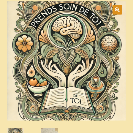
Boutique
CGV
Commande
Contact
Copinage
Demandez le message que vous réservent les plantes !
Méditations Labyrinthiques guidées
Mon Compte
page test diaporama