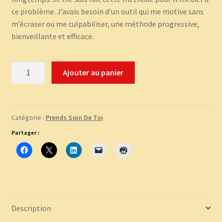
ce problème. J’avais besoin d’un outil qui me motive sans
m’écraser ou me culpabiliser, une méthode progressive,
bienveillante et efficace.
quantité
Ajouter au panier
de
Programme
"Prends
soin
Catégorie :
Prends Soin De Toi
de
Partager :
toi
!"
Description