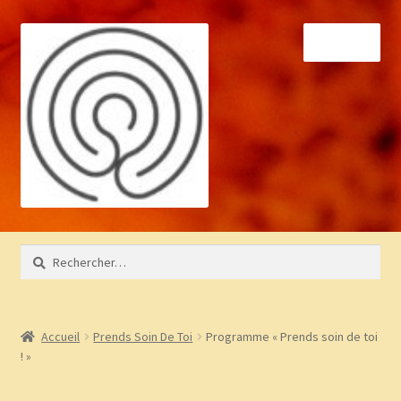
Aller
Aller
Menu
à
au
la
contenu
navigation
Accueil
Rechercher :
À propos
Bibliothèque
Accueil
Prends Soin De Toi
Programme « Prends soin de toi
! »
BLOG