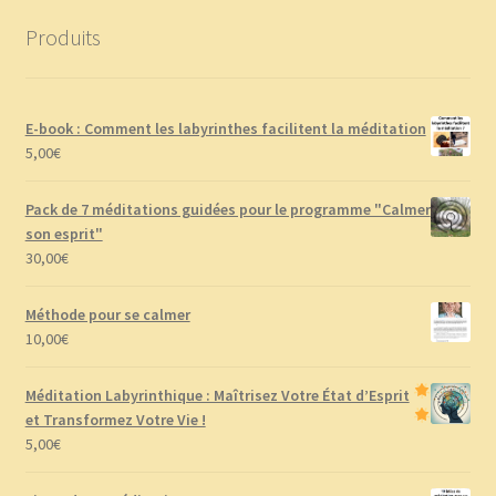
Produits
E-book : Comment les labyrinthes facilitent la méditation
5,00
€
Pack de 7 méditations guidées pour le programme "Calmer
son esprit"
30,00
€
Méthode pour se calmer
10,00
€
Méditation Labyrinthique : Maîtrisez Votre État d’Esprit
et Transformez Votre Vie !
5,00
€