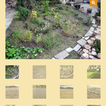
Boutique
CGV
Commande
Contact
Copinage
Demandez le message que vous réservent les plantes !
Méditations Labyrinthiques guidées
Mon Compte
page test diaporama