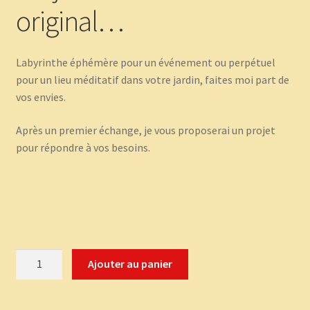
original…
Labyrinthe éphémère pour un événement ou perpétuel
pour un lieu méditatif dans votre jardin, faites moi part de
vos envies.
Après un premier échange, je vous proposerai un projet
pour répondre à vos besoins.
quantité
Ajouter au panier
de
Un
labyrinthe