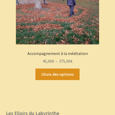
Accompagnement à la méditation
Plage
45,00
€
–
375,00
€
de
Ce
prix :
Choix des options
produit
45,00€
a
à
plusieurs
375,00€
variations.
Les
options
Les Elixirs du Labyrinthe