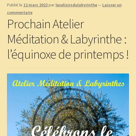
Publié le
12 mars 2022
par
leselixirsdulabyrinthe
—
Laisser un
Boutique
commentaire
Prochain Atelier
CGV
Méditation & Labyrinthe :
Commande
l’équinoxe de printemps !
Contact
Copinage
Demandez le message que vous réservent les plantes !
Méditations Labyrinthiques guidées
Mon Compte
page test diaporama