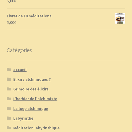
5,00
€
Livret de 10 méditations
5,00
€
Catégories
accueil
Elixirs alchimiques ?
Grimoire des élixirs
L'herbier de l'alchimiste
La loge alchimique
Labyrinthe
Méditation labyrinthique