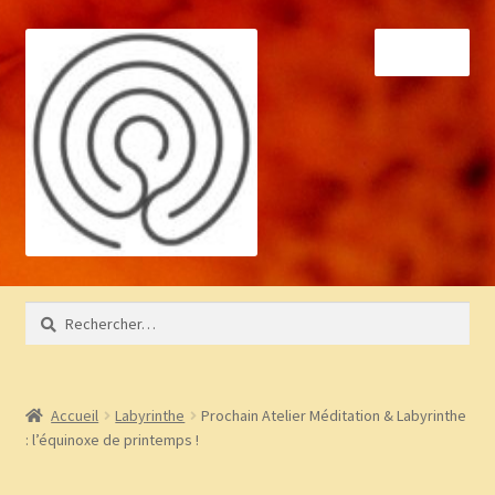
Aller
Aller
Menu
à
au
la
contenu
navigation
Accueil
Rechercher :
À propos
Bibliothèque
Accueil
Labyrinthe
Prochain Atelier Méditation & Labyrinthe
: l’équinoxe de printemps !
BLOG