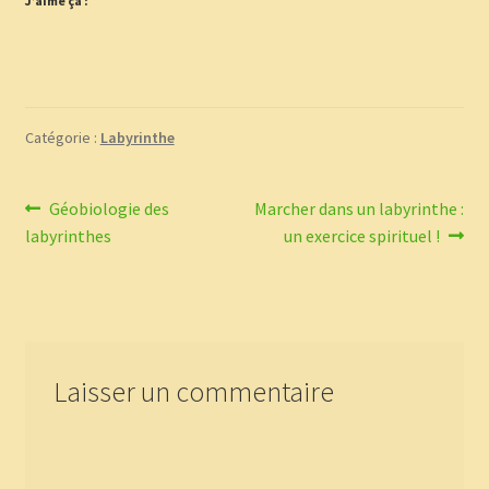
J’aime ça :
Catégorie :
Labyrinthe
Navigation
Article
Article
Géobiologie des
Marcher dans un labyrinthe :
précédent :
suivant :
labyrinthes
un exercice spirituel !
de
l’article
Laisser un commentaire