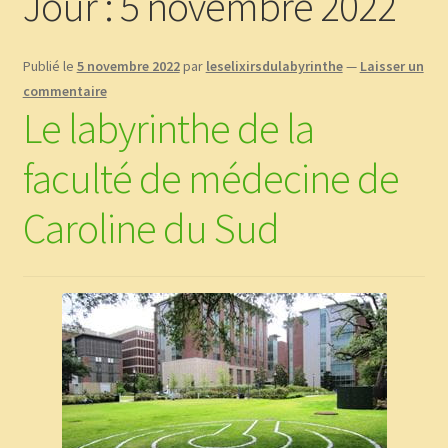
Jour :
5 novembre 2022
Boutique
Publié le
5 novembre 2022
par
leselixirsdulabyrinthe
—
Laisser un
CGV
commentaire
Le labyrinthe de la
Commande
faculté de médecine de
Contact
Caroline du Sud
Copinage
Demandez le message que vous réservent les plantes !
Méditations Labyrinthiques guidées
Mon Compte
page test diaporama