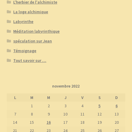
L'herbier de l'alchimiste
La loge alchimique
Labyrinthe
Méditation labyrinthique
spéculation sur Jean
Témoignage
Tout savoir sur …
novembre 2022
L
M
M
J
V
S
D
1
2
3
4
5
6
7
8
9
10
11
12
13
14
15
16
17
18
19
20
21
22
23
24
25
26
27