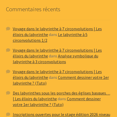
Commentaires récents
Voyage dans le labyrinthe à 7 circonvolutions | Les
élixirs du labyrinthe
dans
Le labyrinthe à 5
circonvolutions 1/2
Voyage dans le labyrinthe à 7 circonvolutions | Les
élixirs du labyrinthe
dans
Analyse symbolique du
labyrinthe à 3 circonvolutions
Voyage dans le labyrinthe à 7 circonvolutions | Les
élixirs du labyrinthe
dans
Comment dessiner votre 1er
labyrinthe ? (Tuto)
Des labyrinthes sous les porches des églises basques…
| Les élixirs du labyrinthe
dans
Comment dessiner
votre 1er labyrinthe ? (Tuto)
Inscriptions ouvertes pour le stage édition 2026 niveau