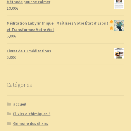
Méthode pour se calmer
10,00
€
Méditation Labyrinthique : Maîtrisez Votre État d’Esprit
et Transformez Votre Vie !
5,00
€
Livret de 10 méditations
5,00
€
Catégories
accueil
Elixirs alchimiques ?
Grimoire des élixirs