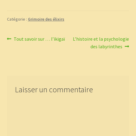
Catégorie :
Grimoire des élixirs
Navigation
Article
Article
Tout savoir sur … l’ikigaï
L’histoire et la psychologie
précédent :
suivant :
des labyrinthes
de
l’article
Laisser un commentaire