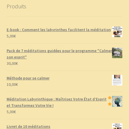
Produits
E-book : Comment les labyrinthes facilitent la méditation
5,00
€
Pack de 7 méditations guidées pour le programme "Calmer
son esprit"
30,00
€
Méthode pour se calmer
10,00
€
Méditation Labyrinthique : Maîtrisez Votre État d’Esprit
et Transformez Votre Vie !
5,00
€
Livret de 10 méditations