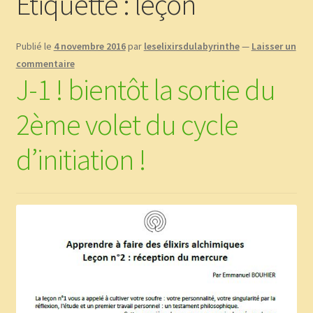
Étiquette :
leçon
Boutique
Publié le
4 novembre 2016
par
leselixirsdulabyrinthe
—
Laisser un
CGV
commentaire
J-1 ! bientôt la sortie du
Commande
2ème volet du cycle
Contact
d’initiation !
Copinage
Demandez le message que vous réservent les plantes !
Méditations Labyrinthiques guidées
Mon Compte
page test diaporama