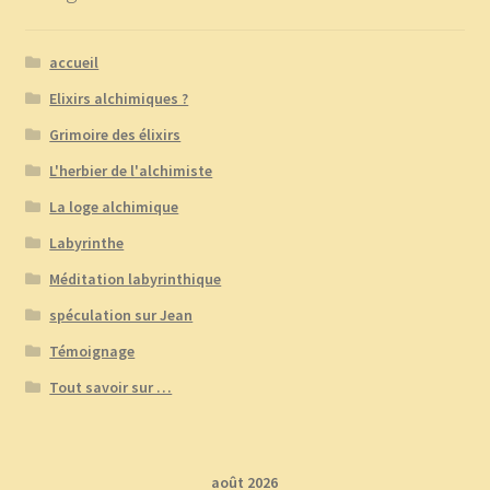
accueil
Elixirs alchimiques ?
Grimoire des élixirs
L'herbier de l'alchimiste
La loge alchimique
Labyrinthe
Méditation labyrinthique
spéculation sur Jean
Témoignage
Tout savoir sur …
août 2026