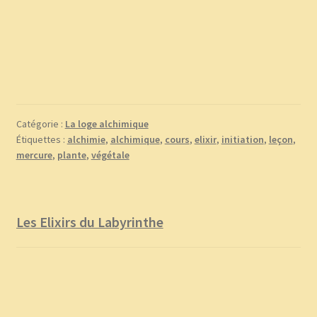
Catégorie :
La loge alchimique
Étiquettes :
alchimie
,
alchimique
,
cours
,
elixir
,
initiation
,
leçon
,
mercure
,
plante
,
végétale
Les Elixirs du Labyrinthe