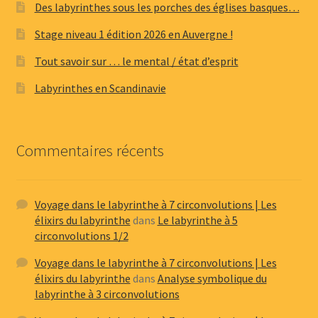
Des labyrinthes sous les porches des églises basques…
Stage niveau 1 édition 2026 en Auvergne !
Tout savoir sur … le mental / état d’esprit
Labyrinthes en Scandinavie
Commentaires récents
Voyage dans le labyrinthe à 7 circonvolutions | Les
élixirs du labyrinthe
dans
Le labyrinthe à 5
circonvolutions 1/2
Voyage dans le labyrinthe à 7 circonvolutions | Les
élixirs du labyrinthe
dans
Analyse symbolique du
labyrinthe à 3 circonvolutions