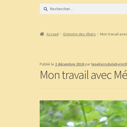
Rechercher :
Accueil
À propos
Bibliothèque
BLOG
Boutiqu
Demandez le message que vous réservent les 
Accueil
Grimoire des élixirs
Mon travail ave
page test diaporama
Panier
Témoignages
Publié le
2 décembre 2018
par
leselixirsdulabyrint
Mon travail avec Mé