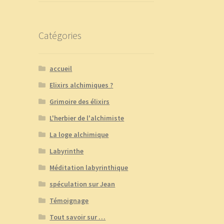
Catégories
accueil
Elixirs alchimiques ?
Grimoire des élixirs
L'herbier de l'alchimiste
La loge alchimique
Labyrinthe
Méditation labyrinthique
spéculation sur Jean
Témoignage
Tout savoir sur …