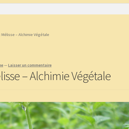
e
CGV
Commande
Contact
Copinage
plantes !
Méditations Labyrinthiques guidées
Mon Compte
c Mélisse – Alchimie Végétale
he
—
Laisser un commentaire
lisse – Alchimie Végétale