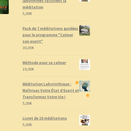
labyrinthes facilitent la
méditation
5,00
€
Pack de 7 méditations guidées
pour le programme "Calmer
son esprit"
30,00
€
Méthode pour se calmer
10,00
€
Méditation Labyrinthique :
Maîtrisez Votre État d’Esprit et
Transformez Votre Vie !
5,00
€
Livret de 10 méditations
5,00
€