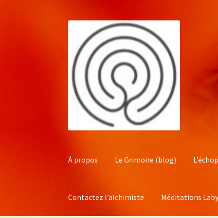
Aller
Aller
à
au
la
contenu
navigation
À propos
Le Grimoire (blog)
L’échop
Contactez l’alchimiste
Méditations Laby