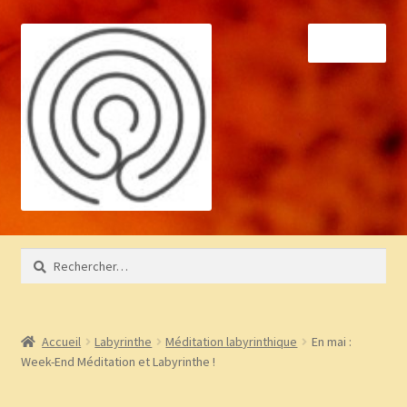
Aller
Aller
Menu
à
au
la
contenu
navigation
Accueil
Rechercher :
À propos
Bibliothèque
Accueil
Labyrinthe
Méditation labyrinthique
En mai :
Week-End Méditation et Labyrinthe !
BLOG