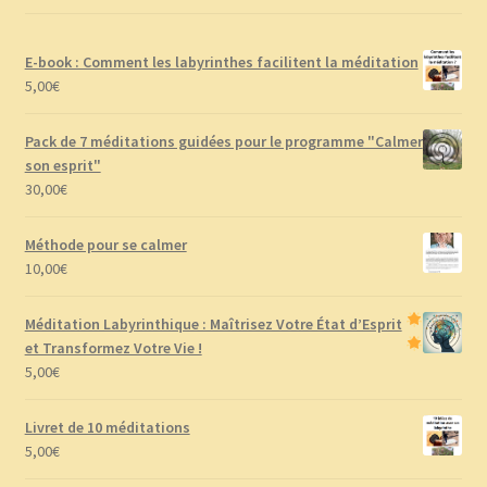
E-book : Comment les labyrinthes facilitent la méditation
5,00
€
Pack de 7 méditations guidées pour le programme "Calmer
son esprit"
30,00
€
Méthode pour se calmer
10,00
€
Méditation Labyrinthique : Maîtrisez Votre État d’Esprit
et Transformez Votre Vie !
5,00
€
Livret de 10 méditations
5,00
€