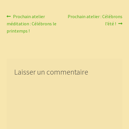
Navigation
Article
Article
Prochain atelier
Prochain atelier : Célébrons
précédent :
suivant :
méditation : Célébrons le
l’été !
de
printemps !
l’article
Laisser un commentaire