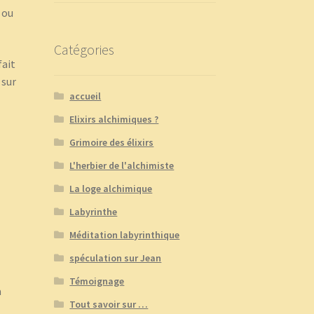
 ou
Catégories
fait
 sur
accueil
Elixirs alchimiques ?
Grimoire des élixirs
L'herbier de l'alchimiste
La loge alchimique
Labyrinthe
Méditation labyrinthique
spéculation sur Jean
Témoignage
a
Tout savoir sur …