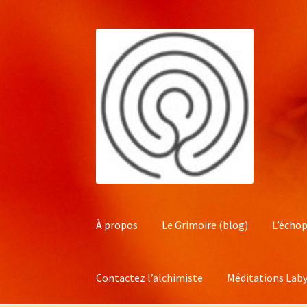
Aller
Aller
à
au
la
contenu
navigation
À propos
Le Grimoire (blog)
L’échop
Contactez l’alchimiste
Méditations Laby