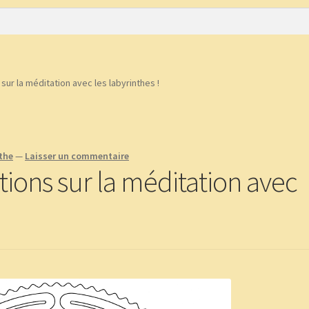
e
CGV
Commande
Contact
Copinage
plantes !
Méditations Labyrinthiques guidées
Mon Compte
ur la méditation avec les labyrinthes !
nthe
—
Laisser un commentaire
ions sur la méditation avec