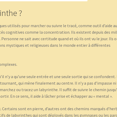
inthe ?
ues utilisés pour marcher ou suivre le tracé, comme outil d’aide a
és cognitives comme la concentration. Ils existent depuis des mil
 Personne ne sait avec certitude quand et où ils ont vu le jour. Ils 
tions mystiques et religieuses dans le monde entier à différentes
complexes.
’il n’y a qu’une seule entrée et une seule sortie qui se confondent.
tournant, qui mène finalement au centre. Il n’y a pas d’impasse ni
marchez ou tracez un labyrinthe. Il suffit de suivre le chemin jusqu
tir. En ce sens, il aide à lâcher prise et échapper au « mental ».
x. Certains sont en pierre, d’autres ont des chemins marqués d’her
otifs de labyrinthes qui sont déployés dans les gymnases ou les parcs