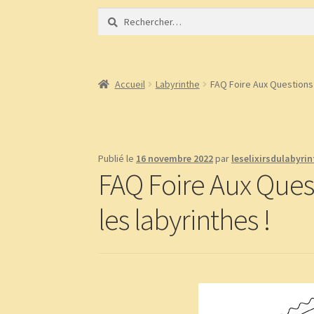
Rechercher :
Accueil
À propos
Bibliothèque
BLOG
Boutiqu
Demandez le message que vous réservent les 
Accueil
Labyrinthe
FAQ Foire Aux Questions s
page test diaporama
Panier
Témoignages
Publié le
16 novembre 2022
par
leselixirsdulabyri
FAQ Foire Aux Quest
les labyrinthes !