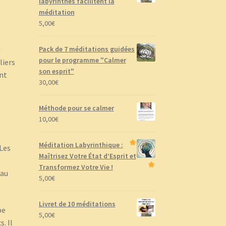
labyrinthes facilitent la
méditation
5,00
€
Pack de 7 méditations guidées
u
pour le programme "Calmer
liers
son esprit"
ont
30,00
€
Méthode pour se calmer
10,00
€
Méditation Labyrinthique :
 Les
Maîtrisez Votre État d’Esprit et
Transformez Votre Vie !
’au
5,00
€
Livret de 10 méditations
be
5,00
€
. Il