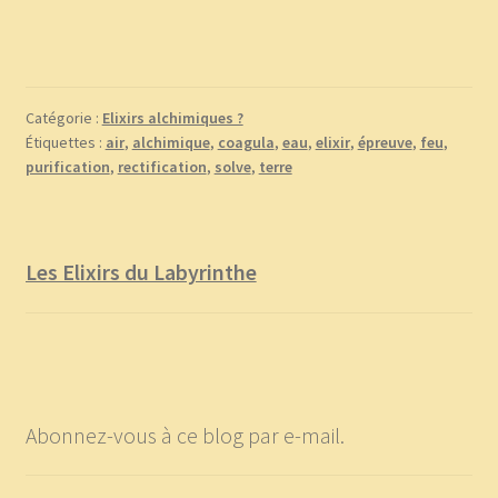
Catégorie :
Elixirs alchimiques ?
Étiquettes :
air
,
alchimique
,
coagula
,
eau
,
elixir
,
épreuve
,
feu
,
purification
,
rectification
,
solve
,
terre
Les Elixirs du Labyrinthe
Abonnez-vous à ce blog par e-mail.