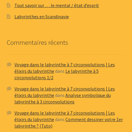
Tout savoir sur … le mental / état d’esprit
Labyrinthes en Scandinavie
Commentaires récents
Voyage dans le labyrinthe à 7 circonvolutions | Les
élixirs du labyrinthe
dans
Le labyrinthe à 5
circonvolutions 1/2
Voyage dans le labyrinthe à 7 circonvolutions | Les
élixirs du labyrinthe
dans
Analyse symbolique du
labyrinthe à 3 circonvolutions
Voyage dans le labyrinthe à 7 circonvolutions | Les
élixirs du labyrinthe
dans
Comment dessiner votre 1er
labyrinthe ? (Tuto)