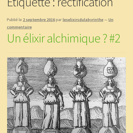
Étiquette :
rectification
Boutique
Publié le
2 septembre 2016
par
leselixirsdulabyrinthe
—
Un
CGV
commentaire
Un élixir alchimique ? #2
Commande
Contact
Copinage
Demandez le message que vous réservent les plantes !
Méditations Labyrinthiques guidées
Mon Compte
page test diaporama