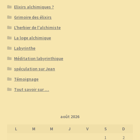
Elixirs alchimiques ?
Grimoire des élixirs
L'herbier de l'alchimiste
La loge alchimique
Labyrinthe
Méditation labyrinthique
spéculation sur Jean
Témoignage
Tout savoir sur …
août 2026
L
M
M
J
V
S
D
1
2