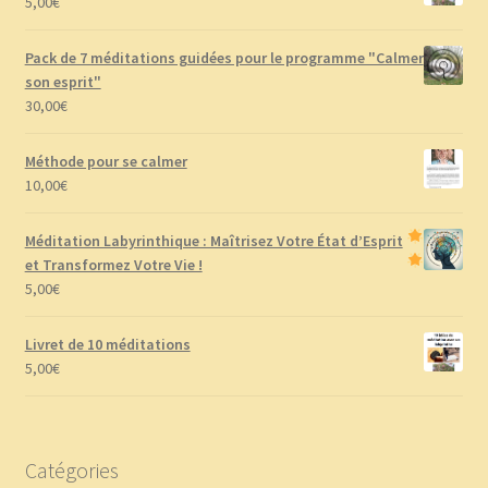
5,00
€
Pack de 7 méditations guidées pour le programme "Calmer
son esprit"
30,00
€
Méthode pour se calmer
10,00
€
Méditation Labyrinthique : Maîtrisez Votre État d’Esprit
et Transformez Votre Vie !
5,00
€
Livret de 10 méditations
5,00
€
Catégories