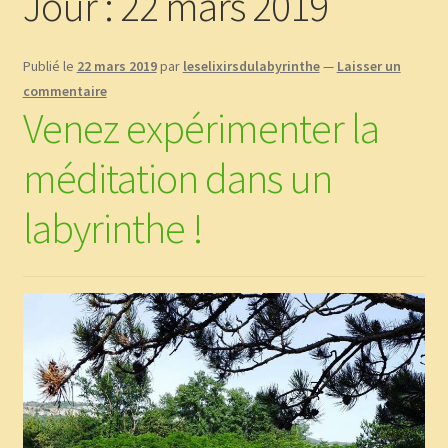
Jour :
22 mars 2019
Boutique
Publié le
22 mars 2019
par
leselixirsdulabyrinthe
—
Laisser un
CGV
commentaire
Venez expérimenter la
Commande
méditation dans un
Contact
labyrinthe !
Copinage
Demandez le message que vous réservent les plantes !
Méditations Labyrinthiques guidées
Mon Compte
page test diaporama