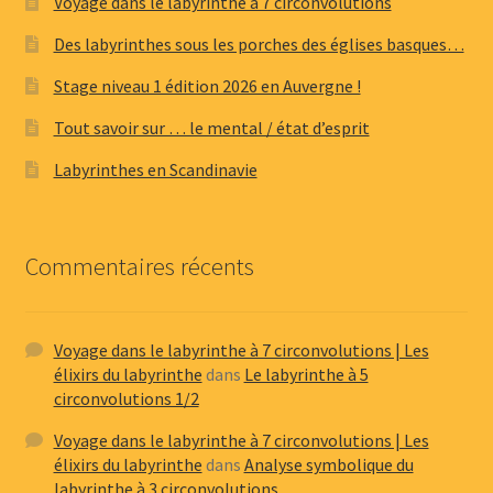
Voyage dans le labyrinthe à 7 circonvolutions
Des labyrinthes sous les porches des églises basques…
Stage niveau 1 édition 2026 en Auvergne !
Tout savoir sur … le mental / état d’esprit
Labyrinthes en Scandinavie
Commentaires récents
Voyage dans le labyrinthe à 7 circonvolutions | Les
élixirs du labyrinthe
dans
Le labyrinthe à 5
circonvolutions 1/2
Voyage dans le labyrinthe à 7 circonvolutions | Les
élixirs du labyrinthe
dans
Analyse symbolique du
labyrinthe à 3 circonvolutions