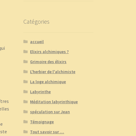
Catégories
accueil
qui
Elixirs alchimiques ?
Grimoire des élixirs
L'herbier de l'alchimiste
La loge alchimique
Labyrinthe
îtres
Méditation labyrinthique
elles
spéculation sur Jean
Témoignage
ne
iste
Tout savoir sur …