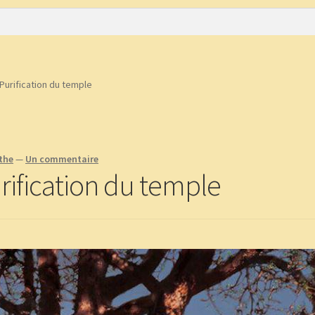
e
CGV
Commande
Contact
Copinage
plantes !
Méditations Labyrinthiques guidées
Mon Compte
 Purification du temple
nthe
—
Un commentaire
urification du temple