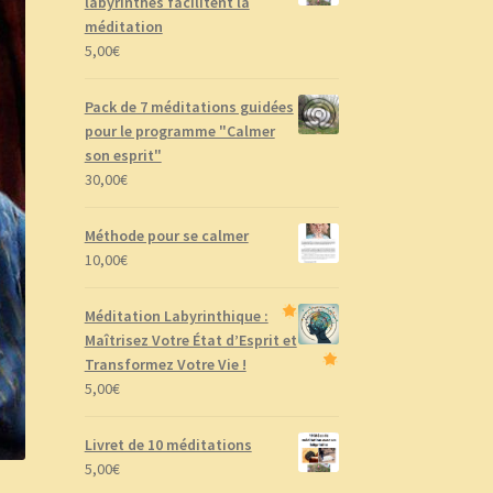
labyrinthes facilitent la
méditation
5,00
€
Pack de 7 méditations guidées
pour le programme "Calmer
son esprit"
30,00
€
Méthode pour se calmer
10,00
€
Méditation Labyrinthique :
Maîtrisez Votre État d’Esprit et
Transformez Votre Vie !
5,00
€
Livret de 10 méditations
5,00
€