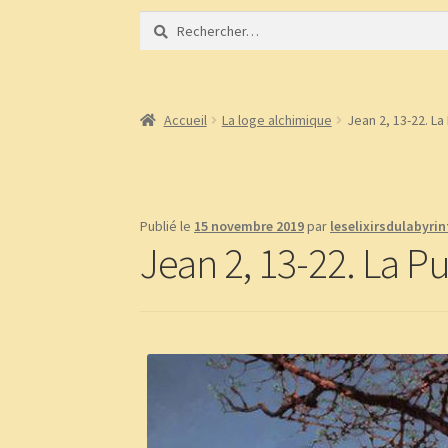
Rechercher :
Accueil
À propos
Bibliothèque
BLOG
Boutiqu
Demandez le message que vous réservent les 
Accueil
La loge alchimique
Jean 2, 13-22. La
page test diaporama
Panier
Témoignages
Publié le
15 novembre 2019
par
leselixirsdulabyri
Jean 2, 13-22. La P