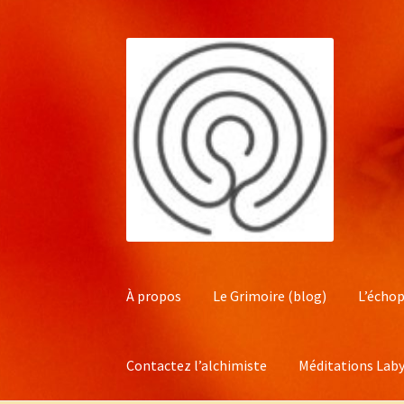
Aller
Aller
à
au
la
contenu
navigation
À propos
Le Grimoire (blog)
L’échop
Contactez l’alchimiste
Méditations Laby