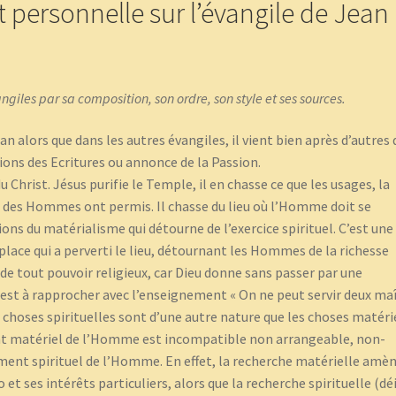
t personnelle sur l’évangile de Jean
ngiles par sa composition, son ordre, son style et ses sources.
n alors que dans les autres évangiles, il vient bien après d’autres 
ons des Ecritures ou annonce de la Passion.
hrist. Jésus purifie le Temple, il en chasse ce que les usages, la
s des Hommes ont permis. Il chasse du lieu où l’Homme doit se
ions du matérialisme qui détourne de l’exercice spirituel. C’est une
 place qui a perverti le lieu, détournant les Hommes de la richesse
 de tout pouvoir religieux, car Dieu donne sans passer par une
est à rapprocher avec l’enseignement « On ne peut servir deux ma
es choses spirituelles sont d’une autre nature que les choses matéri
ent matériel de l’Homme est incompatible non arrangeable, non-
ment spirituel de l’Homme. En effet, la recherche matérielle amè
t ses intérêts particuliers, alors que la recherche spirituelle (dé