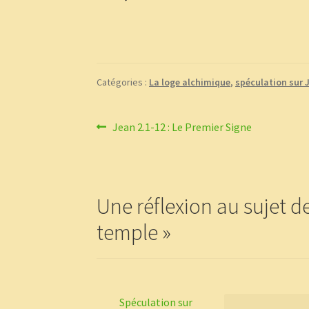
Catégories :
La loge alchimique
,
spéculation sur 
Navigation
Article
Jean 2.1-12 : Le Premier Signe
précédent :
de
l’article
Une réflexion au sujet d
temple
»
Spéculation sur