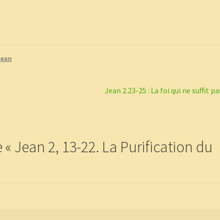
Jean
Article
Jean 2.23-25 : La foi qui ne suffit pa
suivant :
e «
Jean 2, 13-22. La Purification du