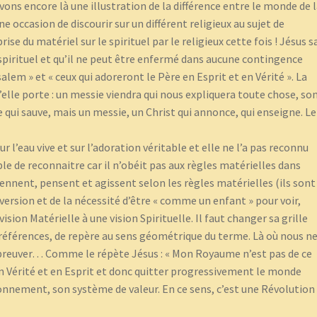
ons encore là une illustration de la différence entre le monde de 
ne occasion de discourir sur un différent religieux au sujet de
se du matériel sur le spirituel par le religieux cette fois ! Jésus s
 spirituel et qu’il ne peut être enfermé dans aucune contingence
alem » et « ceux qui adoreront le Père en Esprit et en Vérité ». La
’elle porte : un messie viendra qui nous expliquera toute chose, so
qui sauve, mais un messie, un Christ qui annonce, qui enseigne. Le
 l’eau vive et sur l’adoration véritable et elle ne l’a pas reconnu
e de reconnaitre car il n’obéit pas aux règles matérielles dans
nnent, pensent et agissent selon les règles matérielles (ils sont
nversion et de la nécessité d’être « comme un enfant » pour voir,
sion Matérielle à une vision Spirituelle. Il faut changer sa grille
e références, de repère au sens géométrique du terme. Là où nous n
 abreuver… Comme le répète Jésus : « Mon Royaume n’est pas de ce
 en Vérité et en Esprit et donc quitter progressivement le monde
ionnement, son système de valeur. En ce sens, c’est une Révolution