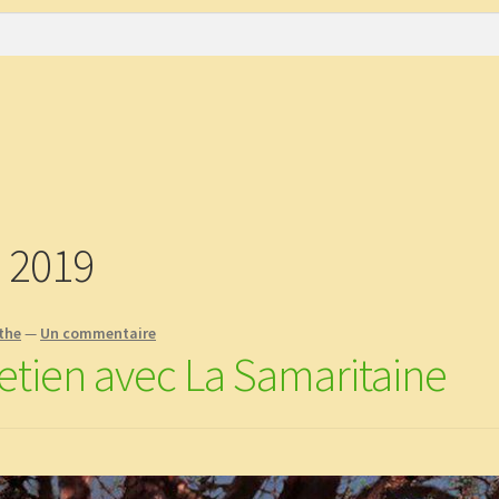
e
CGV
Commande
Contact
Copinage
plantes !
Méditations Labyrinthiques guidées
Mon Compte
 2019
nthe
—
Un commentaire
tretien avec La Samaritaine