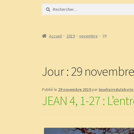
Rechercher :
Accueil
À propos
Bibliothèque
BLOG
Boutiqu
Demandez le message que vous réservent les 
Accueil
2019
novembre
29
page test diaporama
Panier
Témoignages
Jour :
29 novembre
Publié le
29 novembre 2019
par
leselixirsdulabyri
JEAN 4, 1-27 : L’en