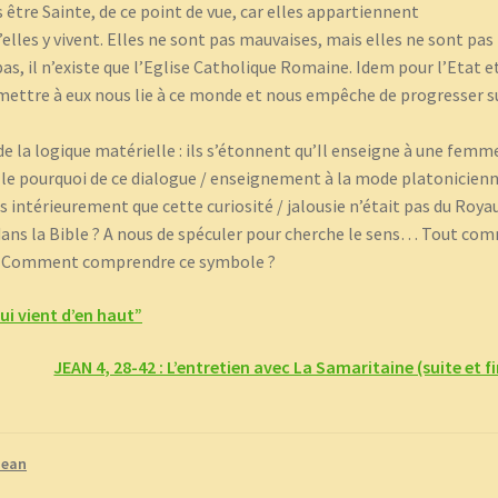
être Sainte, de ce point de vue, car elles appartiennent
les y vivent. Elles ne sont pas mauvaises, mais elles ne sont pas
pas, il n’existe que l’Eglise Catholique Romaine. Idem pour l’Etat et
remettre à eux nous lie à ce monde et nous empêche de progresser s
e la logique matérielle : ils s’étonnent qu’Il enseigne à une femm
 le pourquoi de ce dialogue / enseignement à la mode platonicienn
us intérieurement que cette curiosité / jalousie n’était pas du Roy
it dans la Bible ? A nous de spéculer pour cherche le sens… Tout co
us ? Comment comprendre ce symbole ?
ui vient d’en haut”
JEAN 4, 28-42 : L’entretien avec La Samaritaine (suite et fi
Jean