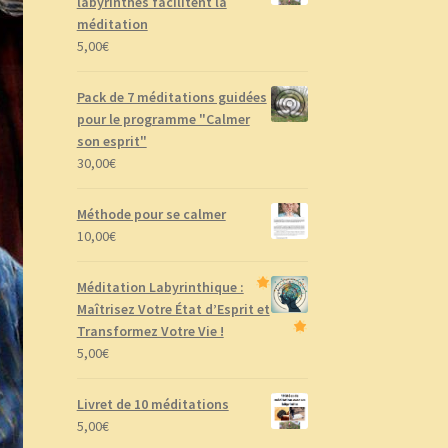
labyrinthes facilitent la
méditation
5,00
€
Pack de 7 méditations guidées
pour le programme "Calmer
son esprit"
30,00
€
Méthode pour se calmer
10,00
€
Méditation Labyrinthique :
Maîtrisez Votre État d’Esprit et
Transformez Votre Vie !
5,00
€
Livret de 10 méditations
5,00
€