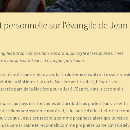
t personnelle sur l’évangile de Jean
giles par sa composition, son ordre, son style et ses sources. Il est
vail spéculatif sur cet évangile particulier.
nt ésotérique de Jean avec la fin du 3eme chapitre : Le système d
i de la Matière et là où la Matière voit rivalité, l’Esprit voit
acrée part de la Matière pour aller à l’Esprit, ainsi s’accomplit
amarie, au pays des fontaines de Jacob. Jésus parle d’eau vive et la
te dans son système matériel, il lui parle d’elle et elle le recon
au vive que Jésus est reconnu comme prophète alors que là réside
, la Samaritaine le reconnaît comme prophète parce qu’Il lui dév