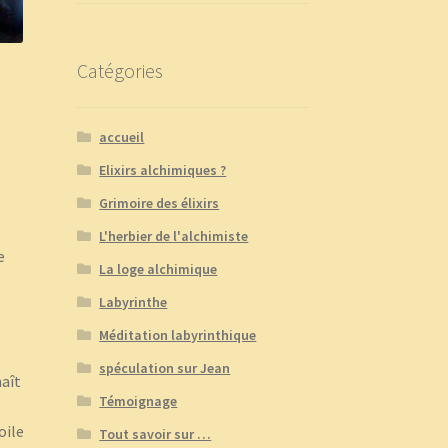
Catégories
accueil
Elixirs alchimiques ?
Grimoire des élixirs
L'herbier de l'alchimiste
e
La loge alchimique
Labyrinthe
Méditation labyrinthique
spéculation sur Jean
naît
Témoignage
oile
Tout savoir sur …