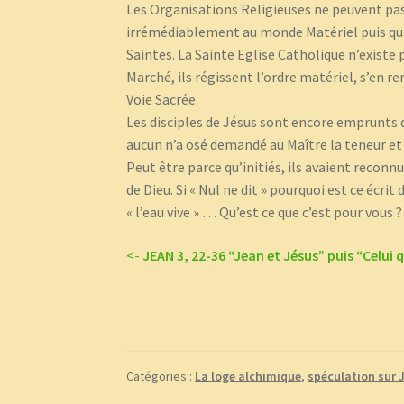
Les Organisations Religieuses ne peuvent pas 
irrémédiablement au monde Matériel puis qu’el
Saintes. La Sainte Eglise Catholique n’existe 
Marché, ils régissent l’ordre matériel, s’en 
Voie Sacrée.
Les disciples de Jésus sont encore emprunts d
aucun n’a osé demandé au Maître la teneur et
Peut être parce qu’initiés, ils avaient reconn
de Dieu. Si « Nul ne dit » pourquoi est ce écr
« l’eau vive » … Qu’est ce que c’est pour vo
<-
JEAN 3, 22-36 “Jean et Jésus” puis “Celui q
Catégories :
La loge alchimique
,
spéculation sur 