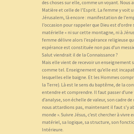
des choses sur elle, comme un voyant. Nous av
Matière et celle de l’Esprit. La femme y voit u
Jérusalem, là encore : manifestation de l’empri
l’occasion pour rappeler que Dieu est d’ordre
matérielle « ni sur cette montagne, ni à Jérus
femme délivre alors l’espérance religieuse qu
espérance est constituée non pas d’un messie 
Salut viendrait il de la Connaissance ?
Mais elle vient de recevoir un enseignement sur
comme tel. Enseignement qu’elle est incapabl
lesquelles elle baigne. Et les Hommes compre
la Terre). Là est le sens du baptême, de la co
entendre et comprendre. Il faut passer d’une vi
d’analyse, son échelle de valeur, son cadre d
nous attardions pas, maintenant il faut s’y
monde ». Suivre Jésus, c’est chercher à vivre
matériel, sa logique, sa structure, son fonct
Intérieure.