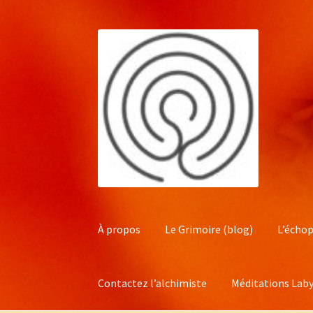
Aller
Aller
à
au
la
contenu
navigation
À propos
Le Grimoire (blog)
L’échop
Contactez l’alchimiste
Méditations Laby