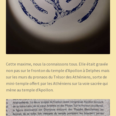
Panier
Témoignages
Cette maxime, nous la connaissons tous. Elle était gravée
non pas sur le fronton du temple d’Apollon à Delphes mais
sur les murs du pronaos du Trésor des Athéniens, sorte de
mini-temple offert par les Athéniens sur la voie sacrée qui
mène au temple d’Apollon.