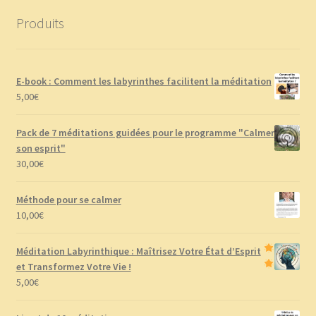
Produits
E-book : Comment les labyrinthes facilitent la méditation
5,00
€
Pack de 7 méditations guidées pour le programme "Calmer
son esprit"
30,00
€
Méthode pour se calmer
10,00
€
Méditation Labyrinthique : Maîtrisez Votre État d’Esprit
et Transformez Votre Vie !
5,00
€