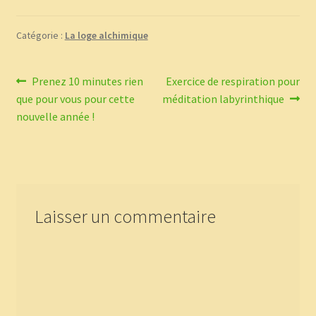
Catégorie :
La loge alchimique
Navigation
Article
Article
Prenez 10 minutes rien
Exercice de respiration pour
précédent :
suivant :
que pour vous pour cette
méditation labyrinthique
de
nouvelle année !
l’article
Laisser un commentaire